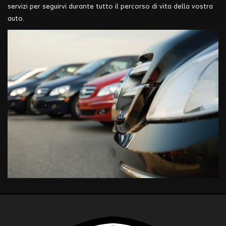
tracciamento
servizi per seguirvi durante tutto il percorso di vita della vostra
che
auto.
adottiamo
per
offrire
le
funzionalità
e
svolgere
le
attività
di
seguito
descritte.
Per
ottenere
maggiori
informazioni
sull'utilità
e
sul
funzionamento
di