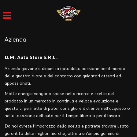
HOME
Le
tue
preferenze
LISTA VEICOLI
di
consenso
Azienda
ACQUISTIAMO USATO
Il
seguente
D.M. Auto Store S.R.L.
pannello
ASSISTENZA
ti
Azienda giovane e dinamica nata dalla passione per il mondo
consente
delle quattro ruote e del contatto con guidatori attenti ed
di
DICONO DI NOI
appassionati.
esprimere
le
Molte energie vengono spese nella ricerca e scelta del
tue
LAVAGGIO
prodotto in un mercato in continua e veloce evoluzione e
preferenze
questo ci permette di poter consigliare il cliente nell’acquisto o
di
consenso
CONTATTI
nella locazione dell’auto per il tempo libero o per il lavoro.
alle
Da noi avrete l’imbarazzo della scelta e potrete trovare usato
tecnologie
di
garantito delle migliori marche, oltre a un’ampia gamma di