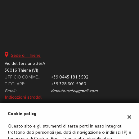
tta
i
mpre
Cookie necessari
litato
Cookie delle preferenze
Sede di Thiene
Cookie per il miglioramento dell'esperienza utente
Via del terziario 36/A
36016 Thiene (VI)
Cookie analitici
UFFICIO COMMERCIALE:
+39 0445 181 3592
TITOLARE:
+39 328 601 5960
Email:
dmautousate@gmail.com
Cookie di marketing
Indicazioni stradali
Leggi
Cookie policy
la
Dati fiscali:
cookie
D.M. Auto Store S.R.L.
Questo sito e gli strumenti di terze parti in esso integrati
policy
trattano dati personali (es. dati di navigazione o indirizzi IP) e
Via del terziario 36/A, Thiene (VI)
fanno uso di Cookie, Pixel, Tags o altri identificatori