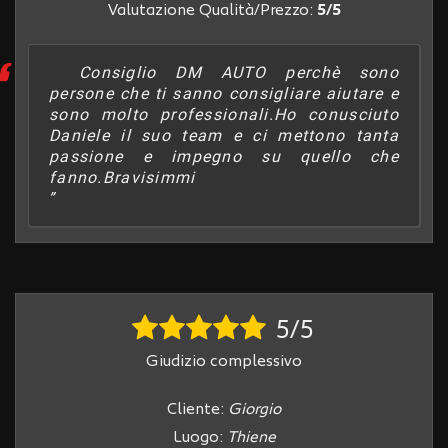
tracciamento
Valutazione Qualità/Prezzo:
5/5
che
adottiamo
per
Consiglio DM AUTO perchè sono
offrire
persone che ti sanno consigliare aiutare e
le
sono molto professionali.Ho conusciuto
funzionalità
Daniele il suo team e ci mettono tanta
e
passione e impegno su quello che
svolgere
fanno.Bravisimmi
le
attività
di
seguito
descritte.
Per
ottenere
5/5
maggiori
informazioni
Giudizio complessivo
sull'utilità
e
sul
Cliente:
Giorgio
funzionamento
Luogo:
Thiene
di