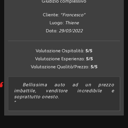
tta
Giudizio complessivo
i
Cliente:
“Francesco”
Luogo:
Thiene
mpre
Cookie necessari
litato
Data:
29/03/2022
Cookie delle preferenze
Valutazione Ospitalità:
5/5
Cookie per il miglioramento dell'esperienza utente
Valutazione Esperienza:
5/5
Valutazione Qualità/Prezzo:
5/5
Cookie analitici
Bellissima auto ad un prezzo
Cookie di marketing
imbattile, venditore incredibile e
soprattutto onesto.
Leggi
la
cookie
policy