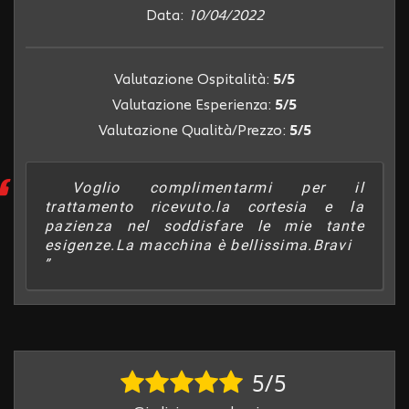
Data:
10/04/2022
questi
strumenti
di
tracciamento
Valutazione Ospitalità:
5/5
si
Valutazione Esperienza:
5/5
rimanda
alla
Valutazione Qualità/Prezzo:
5/5
cookie
policy.
Puoi
Voglio complimentarmi per il
rivedere
trattamento ricevuto.la cortesia e la
e
pazienza nel soddisfare le mie tante
modificare
esigenze.La macchina è bellissima.Bravi
le
tue
scelte
in
qualsiasi
momento.
5/5