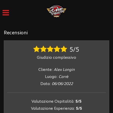
HOME
Le
tue
preferenze
LISTA VEICOLI
di
consenso
Recensioni
ACQUISTIAMO USATO
Il
seguente
5/5
pannello
ASSISTENZA
ti
Giudizio complessivo
consente
di
DICONO DI NOI
esprimere
Cliente:
Alex Longin
le
Luogo:
Carrè
tue
LAVAGGIO
Data:
06/06/2022
preferenze
di
consenso
CONTATTI
alle
Valutazione Ospitalità:
5/5
tecnologie
Valutazione Esperienza:
5/5
di