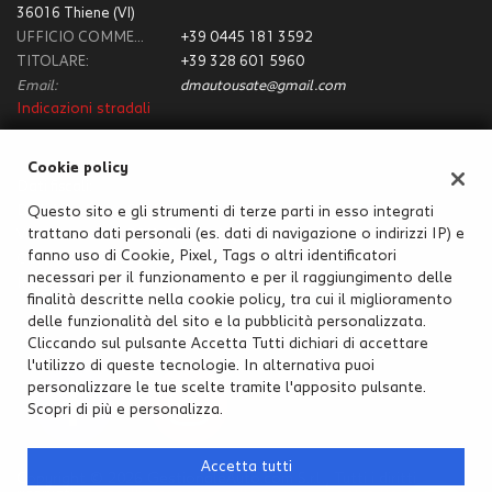
36016 Thiene (VI)
UFFICIO COMMERCIALE:
+39 0445 181 3592
TITOLARE:
+39 328 601 5960
Email:
dmautousate@gmail.com
Indicazioni stradali
Cookie policy
Dati fiscali:
D.M. Auto Store S.R.L.
Questo sito e gli strumenti di terze parti in esso integrati
trattano dati personali (es. dati di navigazione o indirizzi IP) e
Via del terziario 36/A, Thiene (VI)
fanno uso di Cookie, Pixel, Tags o altri identificatori
C.F/P.IVA:
04186920247
necessari per il funzionamento e per il raggiungimento delle
Registro delle imprese:
VI
finalità descritte nella cookie policy, tra cui il miglioramento
delle funzionalità del sito e la pubblicità personalizzata.
Cliccando sul pulsante Accetta Tutti dichiari di accettare
l'utilizzo di queste tecnologie. In alternativa puoi
personalizzare le tue scelte tramite l'apposito pulsante.
Scopri di più e personalizza.
Accetta tutti
Copyright © 2026 GestionaleAuto.com S.r.l., Tutti i diritti