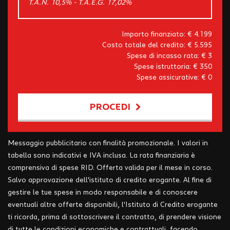
T.A.N. 10,5% - T.A.E.G.
17,02
%
Importo finanziato: €
4.199
Costo totale del credito: €
5.595
Spese di incasso rata: €
3
Spese istruttoria: €
350
Spese assicurative: €
0
PROCEDI
Contattaci
Messaggio pubblicitario con finalità promozionale. I valori in
tabella sono indicativi e IVA inclusa. La rata finanziaria è
comprensiva di spese RID. Offerta valida per il mese in corso.
Salvo approvazione dell'istituto di credito erogante. Al fine di
gestire le tue spese in modo responsabile e di conoscere
eventuali altre offerte disponibili, l'Istituto di Credito erogante
ti ricorda, prima di sottoscrivere il contratto, di prendere visione
di tutte le condizioni economiche e contrattuali, facendo