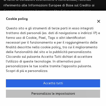
riferimento alle Informazioni Europee di Base sul Credito ai
Consumatori presso il punto vendita. Salvo approvazione
dell'Instituto di Credito erogante.
Cookie policy
Questo sito e gli strumenti di terze parti in esso integrati
trattano dati personali (es. dati di navigazione o indirizzi IP) e
CONTATTACI
fanno uso di Cookie, Pixel, Tags o altri identificatori
Ho letto e accetto
l'informativa privacy
*
necessari per il funzionamento e per il raggiungimento delle
PERMUTA
Acconsento al trattamento dei miei dati per finalità di
finalità descritte nella cookie policy, tra cui il miglioramento
marketing
delle funzionalità del sito e la pubblicità personalizzata.
RICHIEDI TEST DRIVE
Cliccando sul pulsante Accetta Tutti dichiari di accettare
Invia la tua richiesta
l'utilizzo di queste tecnologie. In alternativa puoi
Vuoi saperne di più? Scrivici!
personalizzare le tue scelte tramite l'apposito pulsante.
I campi contrassegnati con * sono obbligatori.
Scopri di più e personalizza.
Servizio clienti
+39 0445 181 3592
Accetta tutti
Personalizza le impostazioni