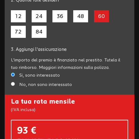
2.
Quante rate desideri
12
24
36
48
60
72
84
3.
Aggiungi l'assicurazione
L'importo del premio è finanziato nel prestito. Tutela il
tuo rimborso. Maggiori informazioni sulla polizza.
Si, sono interessato
No, non sono interessato
La tua rata mensile
(IVA inclusa)
93 €