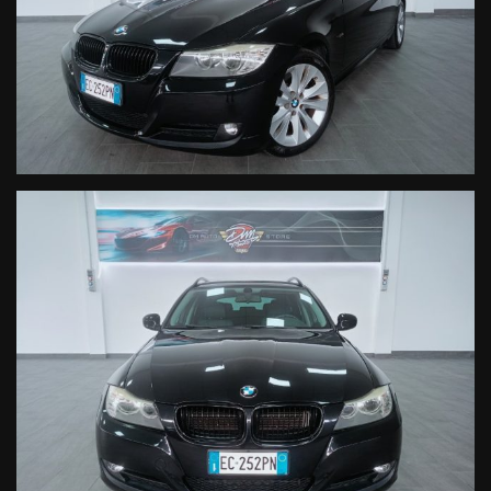
-Domenica - APPUNTAMENTO
E' consigliato telefonare per informazioni e disponibilità
dell'auto ai numeri di seguito indicati:
UFFICIO 0445 181 35 92
TITOLARE 328 60 159 60
DM AUTO STORE S.R.L
SEDE:
VIA DEL TERZIARIO, 36/A
36016 THIENE(VI)
La dotazione tecnica e gli accessori indicati nella presente
scheda potrebbero non coincidere con
l'effettivo equipagiamento del veicolo, a causa della non
uniformità dei dati pubblicati dai diversi
portali.
DM Auto Store declina ogni responsabilità per eventuali
involontarie incongruenze, che non
rappresentano in alcun modo un impegno contrattuale.