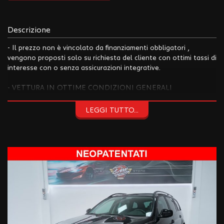
Descrizione
- Il prezzo non è vincolato da finanziamenti obbligatori ,
vengono proposti solo su richiesta del cliente con ottimi tassi di
interesse con o senza assicurazioni integrative.
- VETTURA IN OTTIME CONDIZIONI GENERALI
- TAGLIANDO,CONTROLLO GENERALE, LAVAGGIO,
LEGGI TUTTO...
IGIENIZZAZIONE INCLUSI NEL PREZZO
- GARANZIA 12 MESI , POSSIBILITA' DI ESTENSIONE FINO
AL 36 MESI
- Valutiamo la permuta del tuo usato (DOPO VISIONE E PROVA
DELLO STESSO)
- ORARIO APERTURA:
-Lunedì al venerdi 09:00/12:30 - 14:30/19:00
-Sabato 09:00/12:30 - 14:30/18:30