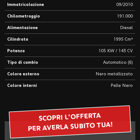
Immatricolazione
09/2010
questi
strumenti
Chilometraggio
191.000
di
tracciamento
Alimentazione
Diesel
si
rimanda
Cilindrata
1995 Cm³
alla
cookie
Potenza
105 KW / 143 CV
policy.
Puoi
Tipo di cambio
Automatico (6)
rivedere
Colore esterno
Nero metallizzato
e
modificare
Colore interni
Pelle Nero
le
tue
scelte
in
qualsiasi
SCOPRI L'OFFERTA
momento.
PER AVERLA SUBITO TUA!