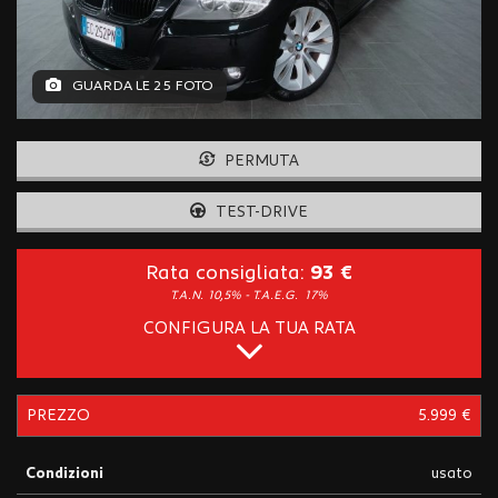
tracciamento
che
adottiamo
per
GUARDA LE 25 FOTO
offrire
le
funzionalità
PERMUTA
e
svolgere
le
TEST-DRIVE
attività
di
Rata consigliata:
93 €
seguito
T.A.N. 10,5% - T.A.E.G.
17%
descritte.
Per
CONFIGURA LA TUA RATA
ottenere
maggiori
informazioni
sull'utilità
PREZZO
5.999 €
e
sul
Condizioni
usato
funzionamento
di