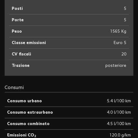
Posti
5
Porte
5
Peso
1565 Kg
Classe emissioni
Euro 5
CV fiscali
20
Trazione
posteriore
Consumi
Consumo urbano
5.4 l/100 km
Consumo extraurbano
4.0 l/100 km
Consumo combinato
4.5 l/100 km
Emissioni CO
120.0 g/km
2