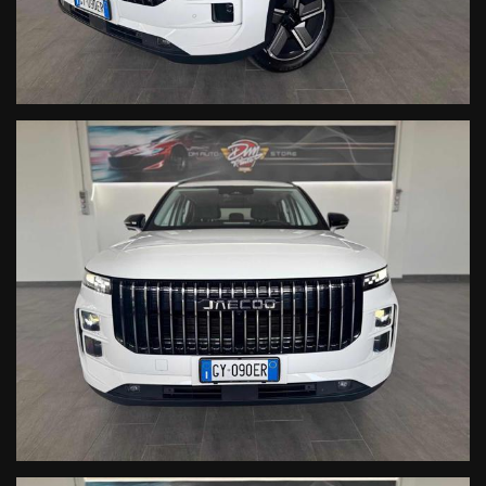
PROVA DELLO STESSO)
- ORARIO APERTURA:
-Lunedì al venerdi 09:00/12:30 -
14:30/19:00
-Sabato 09:00/12:30 - 14:30/18:30
-Domenica -
APPUNTAMENTO
E' consigliato telefonare per informazioni e disponibilità
dell'auto ai numeri di seguito indicati:
Ufficio: 0445 181 35 92
Cell. Vendite: 328 60 159 60
DM AUTO STORE S.R.L
SEDE:
VIA DEL TERZIARIO, 36/A
36016
THIENE(VI)
La dotazione tecnica e gli accessori indicati nella presente
scheda potrebbero non coincidere con
l'effettivo
equipagiamento del veicolo, a causa della non uniformità dei
dati pubblicati dai diversi
portali.
DM Auto Store declina ogni
responsabilità per eventuali involontarie incongruenze, che
non
rappresentano in alcun modo un impegno contrattuale.