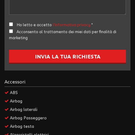
Salva
le
impostazioni
Ho letto e accetto
l'informativa privacy
*
Acconsento al trattamento dei miei dati per finalità di
marketing
INVIA LA TUA RICHIESTA
Accessori
ABS
Airbag
Airbag laterali
Airbag Passeggero
Airbag testa
Alzacristalli elettrici