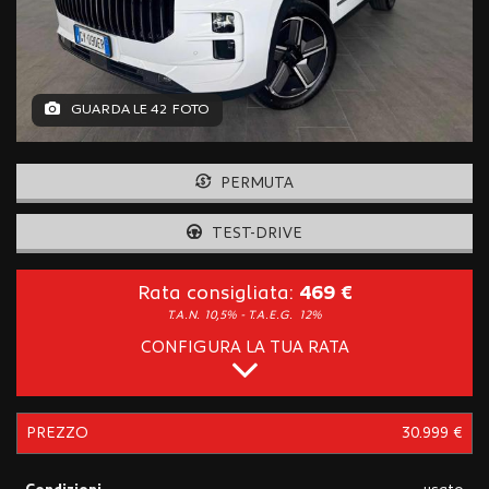
tracciamento
che
adottiamo
per
offrire
GUARDA LE 42 FOTO
le
funzionalità
e
svolgere
PERMUTA
le
attività
TEST-DRIVE
di
seguito
Rata consigliata:
469 €
descritte.
Per
T.A.N. 10,5% - T.A.E.G.
12%
ottenere
CONFIGURA LA TUA RATA
maggiori
informazioni
sull'utilità
e
PREZZO
30.999 €
sul
funzionamento
di