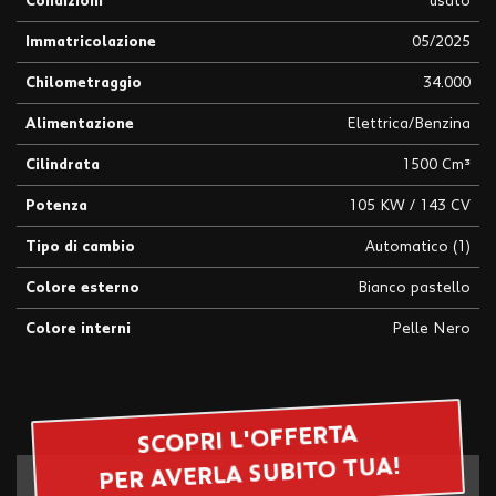
Condizioni
usato
questi
Immatricolazione
05/2025
strumenti
di
Chilometraggio
34.000
tracciamento
si
Alimentazione
Elettrica/Benzina
rimanda
alla
Cilindrata
1500 Cm³
cookie
policy.
Potenza
105 KW / 143 CV
Puoi
rivedere
Tipo di cambio
Automatico (1)
e
modificare
Colore esterno
Bianco pastello
le
Colore interni
Pelle Nero
tue
scelte
in
qualsiasi
momento.
SCOPRI L'OFFERTA
PER AVERLA SUBITO TUA!