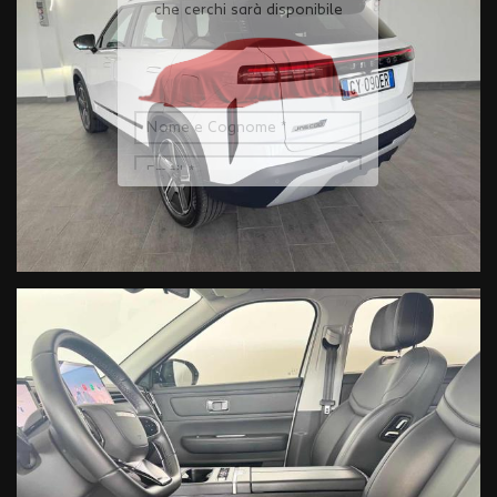
Ho letto e accetto
l'informativa privacy
*
Acconsento al trattamento dei miei dati per finalità di
marketing
Invia
Queste informazioni non saranno condivise con terze parti