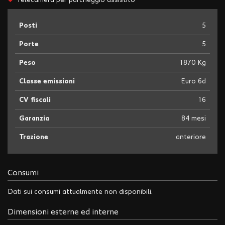
Posti
5
Porte
5
Peso
1870 Kg
Classe emissioni
Euro 6d
CV fiscali
16
Garanzia
84 mesi
Trazione
anteriore
Consumi
Dati sui consumi attualmente non disponibili.
Dimensioni esterne ed interne