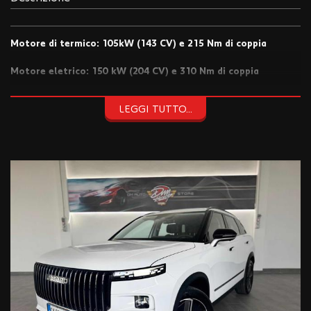
Motore di termico: 105kW (143 CV) e 215 Nm di coppia
Motore eletrico: 150 kW (204 CV) e 310 Nm di coppia
Totale 347cv
LEGGI TUTTO...
Coppia Totale: 525 Nm
Batteria: Accumulatore da 18,3kWh che garantisce
un'autonomia in modelità 100% elettrica fino a circa 115-
130km in città.
Autonomia totale: Superiore a 1.200 km
Garanzia 7 anni o 150.00km
- Valutiamo la permuta del tuo usato (DOPO VISIONE E