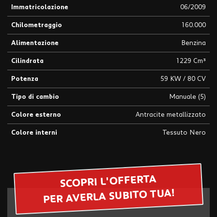
Immatricolazione
06/2009
questi
strumenti
Chilometraggio
160.000
di
tracciamento
Alimentazione
Benzina
si
rimanda
Cilindrata
1229 Cm³
alla
cookie
Potenza
59 KW / 80 CV
policy.
Puoi
Tipo di cambio
Manuale (5)
rivedere
Colore esterno
Antracite metallizzato
e
modificare
Colore interni
Tessuto Nero
le
tue
scelte
in
qualsiasi
SCOPRI L'OFFERTA
momento.
PER AVERLA SUBITO TUA!