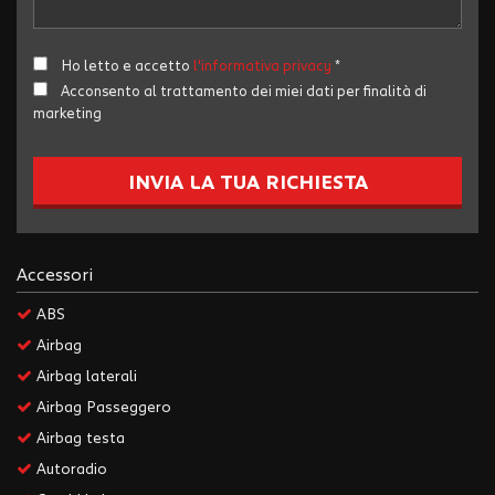
Salva
le
impostazioni
Ho letto e accetto
l'informativa privacy
*
Acconsento al trattamento dei miei dati per finalità di
marketing
INVIA LA TUA RICHIESTA
Accessori
ABS
Airbag
Airbag laterali
Airbag Passeggero
Airbag testa
Autoradio