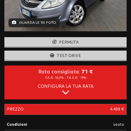
tracciamento
che
adottiamo
per
GUARDA LE 30 FOTO
offrire
le
funzionalità
PERMUTA
e
svolgere
le
TEST-DRIVE
attività
di
Rata consigliata:
71 €
seguito
T.A.N. 10,5% - T.A.E.G.
19%
descritte.
Per
CONFIGURA LA TUA RATA
ottenere
maggiori
informazioni
sull'utilità
PREZZO
4.499 €
e
sul
Condizioni
usato
funzionamento
di