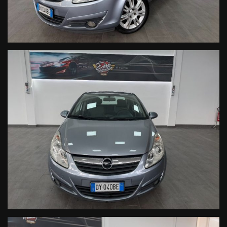
dell'auto ai numeri di seguito indicati:
UFFICIO 0445 181 35 92
TITOLARE 328 60 159 60
DM AUTO STORE S.R.L
SEDE:
VIA DEL TERZIARIO, 36/A
36016 THIENE(VI)