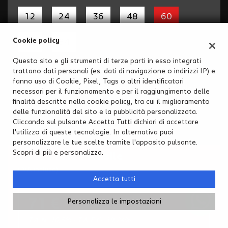
12
24
36
48
60
72
84
Cookie policy
Questo sito e gli strumenti di terze parti in esso integrati
3.
Aggiungi l'assicurazione
trattano dati personali (es. dati di navigazione o indirizzi IP) e
fanno uso di Cookie, Pixel, Tags o altri identificatori
L'importo del premio è finanziato nel prestito. Tutela il
necessari per il funzionamento e per il raggiungimento delle
tuo rimborso. Maggiori informazioni sulla polizza.
finalità descritte nella cookie policy, tra cui il miglioramento
delle funzionalità del sito e la pubblicità personalizzata.
Si, sono interessato
Cliccando sul pulsante Accetta Tutti dichiari di accettare
No, non sono interessato
l'utilizzo di queste tecnologie. In alternativa puoi
personalizzare le tue scelte tramite l'apposito pulsante.
Scopri di più e personalizza.
La tua rata mensile
(IVA inclusa)
Accetta tutti
71 €
Personalizza le impostazioni
T.A.N. 10,5% - T.A.E.G.
19,24
%