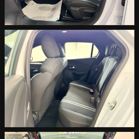
NON
HAI
TROVATO
L'AUTO
CHE
CERCHI?
Compila
il
modulo
e ti
contatteremo
appena
l'auto
che
cerchi
sarà
disponibile