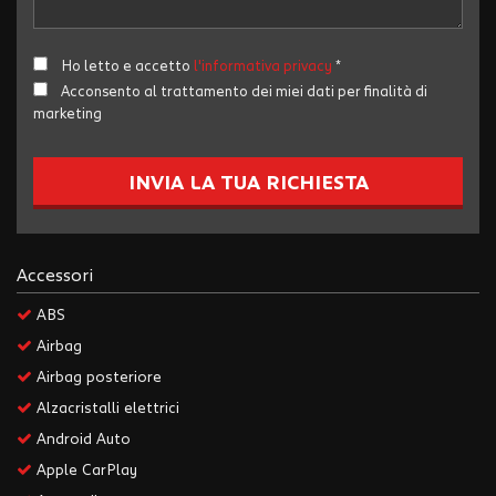
Salva
le
impostazioni
Ho letto e accetto
l'informativa privacy
*
Acconsento al trattamento dei miei dati per finalità di
marketing
INVIA LA TUA RICHIESTA
Accessori
ABS
Airbag
Airbag posteriore
Alzacristalli elettrici
Android Auto
Apple CarPlay