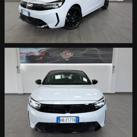
DM AUTO STORE S.R.L
SEDE:
VIA DEL TERZIARIO, 36/A
36016 THIENE(VI)
La dotazione tecnica e gli accessori indicati nella presente
scheda potrebbero non coincidere con
l'effettivo equipagiamento del veicolo, a causa della non
uniformità dei dati pubblicati dai diversi
portali.
DM Auto Store declina ogni responsabilità per eventuali
involontarie incongruenze, che non
rappresentano in alcun modo un impegno contrattuale.