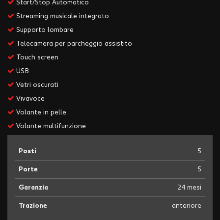
Start/Stop Automatico
Streaming musicale integrato
Supporto lombare
Telecamera per parcheggio assistito
Touch screen
USB
Vetri oscurati
Vivavoce
Volante in pelle
Volante multifunzione
Posti
5
Porte
5
Garanzia
24 mesi
Trazione
anteriore