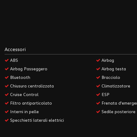
questi
strumenti
di
tracciamento
si
rimanda
alla
cookie
Accessori
policy.
ABS
Airbag
Puoi
rivedere
Airbag Passeggero
Airbag testa
e
Bluetooth
Bracciolo
modificare
le
Chiusura centralizzata
Climatizzatore
tue
Cruise Control
ESP
scelte
Filtro antiparticolato
Frenata d'emergen
in
qualsiasi
Interni in pelle
Sedile posteriore
momento.
Specchietti laterali elettrici