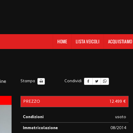
HOME
LISTA VEICOLI
ACQUISTIAMO
ine
Stampa
Condividi
PREZZO
12.499 €
Condizioni
usato
Immatricolazione
08/2014