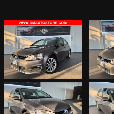
- GARANZIA 12 MESI , POSSIBILITA' DI ESTENSIONE FINO AL 
- Valutiamo la permuta del tuo usato (DOPO VISIONE E PROVA
- ORARIO APERTURA:
-Lunedì al venerdi 09:00/12:30 - 14:30/19:00
-Sabato 09:00/12:30 - 14:30/18:30
-Domenica - APPUNTAMENTO
E' consigliato telefonare per informazioni e disponibilità dell'auto a
UFFICIO 0445 181 35 92
TITOLARE 328 60 159 60
DM AUTO STORE S.R.L
SEDE:
VIA DEL TERZIARIO, 36/A
36016 THIENE(VI)
La dotazione tecnica e gli accessori indicati nella presente sched
l'effettivo equipagiamento del veicolo, a causa della non uniformità 