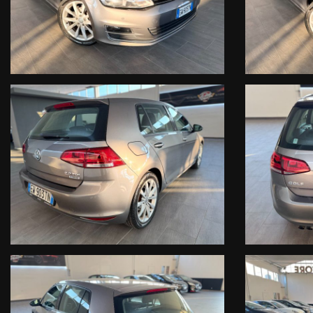
portali.
DM Auto Store declina ogni responsabilità per eventuali involonta
rappresentano in alcun modo un impegno contrattuale.