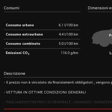
tta
i
Consumi
Dimensioni e
Consumo urbano
6.1 l/100 km
mpre
Cookie necessari
litato
Consumo extraurbano
4.4 l/100 km
P
Cookie delle preferenze
Consumo combinato
5.0 l/100 km
Emissioni CO
116.0 g/km
L
Cookie per il miglioramento dell'esperienza utente
2
Cookie analitici
Descrizione
Cookie di marketing
- Il prezzo non è vincolato da finanziamenti obbligatori , vengono p
- VETTURA IN OTTIME CONDIZIONI GENERALI
- TAGLIANDO,CONTROLLO GENERALE, LAVAGGIO, IGIENIZZA