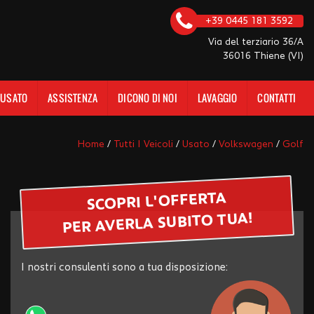
+39 0445 181 3592
Via del terziario 36/A
36016 Thiene (VI)
 USATO
ASSISTENZA
DICONO DI NOI
LAVAGGIO
CONTATTI
Home
/
Tutti I Veicoli
/
Usato
/
Volkswagen
/
Golf
SCOPRI L'OFFERTA
PER AVERLA SUBITO TUA!
I nostri consulenti sono a tua disposizione: