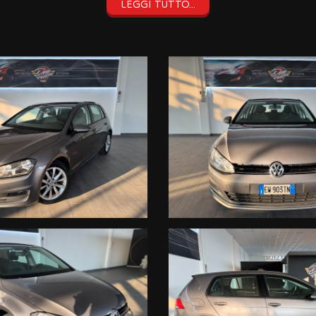
36 MESI
LEGGI TUTTO...
 DELLO STESSO)
i numeri di seguito indicati:
a potrebbero non coincidere con
dei dati pubblicati dai diversi